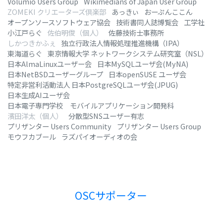
Volumio Users Group
Wikimedians of Japan User Group
ZOMEKI クリエーターズ倶楽部
あっきぃ
おーぷんここん
オープンソースソフトウェア協会
技術書同人誌博覧会
工学社
小江戸らぐ
佐伯明俊（個人）
佐藤技術士事務所
しかつきかふぇ
独立行政法人情報処理推進機構（IPA）
東海道らぐ
東京情報大学 ネットワークシステム研究室（NSL）
日本AlmaLinuxユーザー会
日本MySQLユーザ会(MyNA)
日本NetBSDユーザーグループ
日本openSUSE ユーザ会
特定非営利活動法人 日本PostgreSQLユーザ会(JPUG)
日本生成AIユーザ会
日本電子専門学校 モバイルアプリケーション開発科
濱田洋太（個人）
分散型SNSユーザー有志
プリザンター Users Community
プリザンター Users Group
モウフカブール
ラズパイオーディオの会
OSCサポーター