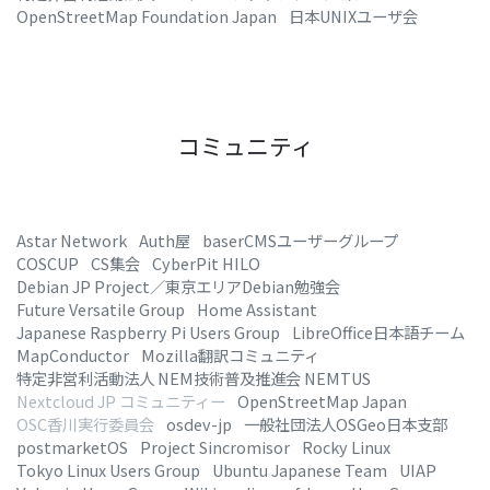
OpenStreetMap Foundation Japan
日本UNIXユーザ会
コミュニティ
Astar Network
Auth屋
baserCMSユーザーグループ
COSCUP
CS集会
CyberPit HILO
Debian JP Project／東京エリアDebian勉強会
Future Versatile Group
Home Assistant
Japanese Raspberry Pi Users Group
LibreOffice日本語チーム
MapConductor
Mozilla翻訳コミュニティ
特定非営利活動法人 NEM技術普及推進会 NEMTUS
Nextcloud JP コミュニティー
OpenStreetMap Japan
OSC香川実行委員会
osdev-jp
一般社団法人OSGeo日本支部
postmarketOS
Project Sincromisor
Rocky Linux
Tokyo Linux Users Group
Ubuntu Japanese Team
UIAP