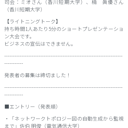
司会：ミオさん（香川短期大学）、楠 眞優さん
（香川短期大学）
【ライトニングトーク】
持ち時間1人あたり5分のショートプレゼンテーショ
ン大会です。
ビジネスの宣伝はできません。
---------------------------------------------------------------------
-----------
発表者の募集は締切ました！
---------------------------------------------------------------------
-----------
■エントリー（発表順）
・「ネットワークトポロジー図の自動生成から監視
まで」佐伯 明俊（電気通信大学）