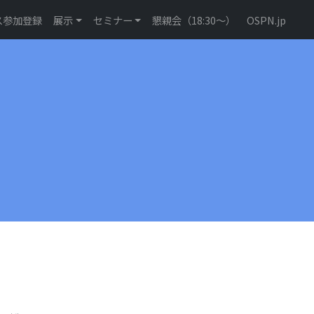
ス参加登録
展示
セミナー
懇親会（18:30〜）
OSPN.jp