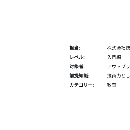
担当:
株式会社
レベル:
入門編
対象者:
アウトプ
前提知識:
技術力と
カテゴリー:
教育