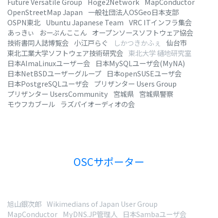
Future Versatile Group
Hoge2Network
MapConductor
OpenStreetMap Japan
一般社団法人OSGeo日本支部
OSPN東北
Ubuntu Japanese Team
VRC ITインフラ集会
あっきぃ
おーぷんここん
オープンソースソフトウェア協会
技術書同人誌博覧会
小江戸らぐ
しかつきかふぇ
仙台市
東北工業大学ソフトウェア技術研究会
東北大学 樋地研究室
日本AlmaLinuxユーザー会
日本MySQLユーザ会(MyNA)
日本NetBSDユーザーグループ
日本openSUSEユーザ会
日本PostgreSQLユーザ会
プリザンター Users Group
プリザンター UsersCommunity
宮城県
宮城県警察
モウフカブール
ラズパイオーディオの会
OSCサポーター
旭山銀次郎
Wikimedians of Japan User Group
MapConductor
MyDNS.JP管理人
日本Sambaユーザ会