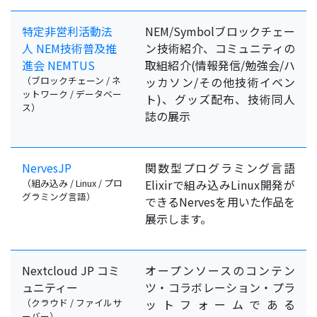
特定非営利活動法
NEM/Symbolブロックチェー
人 NEM技術普及推
ン技術紹介、コミュニティの
進会 NEMTUS
取組紹介(情報発信/勉強会/ハ
（ブロックチェーン / ネ
ッカソン/その他技術イベン
ットワーク / データベー
ト)、グッズ配布、技術同人
ス）
誌の展示
NervesJP
関数型プログラミング言語
（組み込み / Linux / プロ
Elixirで組み込みLinux開発が
グラミング言語）
できるNervesを用いた作品を
展示します。
Nextcloud JP コミ
オープンソースのコンテン
ュニティー
ツ・コラボレーション・プラ
（クラウド / ファイルサ
ットフォームである
ーバー）