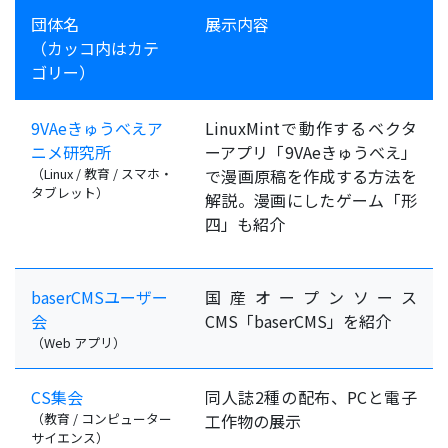
団体名
展示内容
（カッコ内はカテ
ゴリー）
9VAeきゅうべえア
LinuxMintで動作するベクタ
ニメ研究所
ーアプリ「9VAeきゅうべえ」
（Linux / 教育 / スマホ・
で漫画原稿を作成する方法を
タブレット）
解説。漫画にしたゲーム「形
四」も紹介
baserCMSユーザー
国産オープンソース
会
CMS「baserCMS」を紹介
（Web アプリ）
CS集会
同人誌2種の配布、PCと電子
（教育 / コンピューター
工作物の展示
サイエンス）