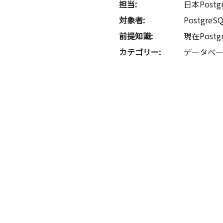
担当:
日本Post
対象者:
Postgr
前提知識:
現在Pos
カテゴリー:
データベ