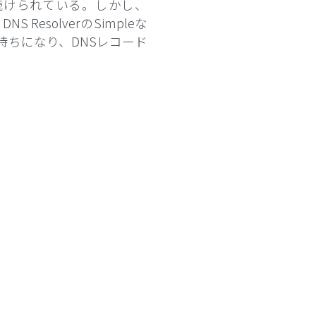
続けられている。しかし、
solverのSimpleな
の気持ちになり、DNSレコード