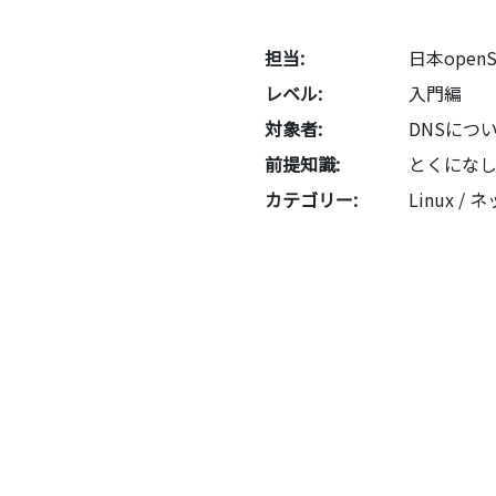
担当:
日本open
レベル:
入門編
対象者:
DNSにつ
前提知識:
とくにな
カテゴリー:
Linux 