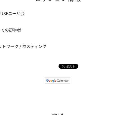
SUSEユーザ会
いての初学者
し
/ ネットワーク / ホスティング