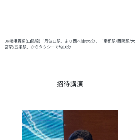
JR嵯峨野線(山陰線)「丹波口駅」より西へ徒歩5分、「京都駅/西院駅/大
宮駅/五条駅」からタクシーで約10分
招待講演